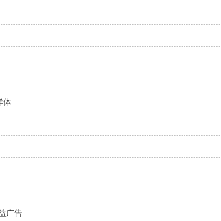
群体
益广告