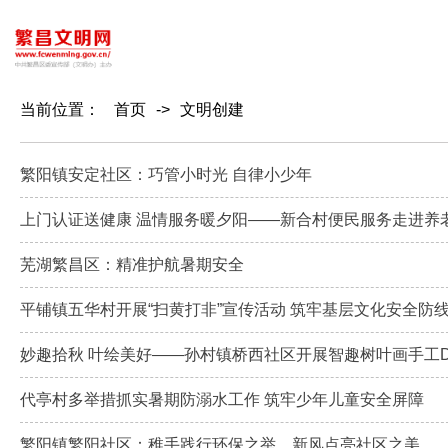
当前位置：
首页
->
文明创建
繁阳镇安定社区：巧管小时光 自律小少年
上门认证送健康 温情服务暖夕阳——新合村便民服务走进养
芜湖繁昌区：精准护航暑期安全
平铺镇五华村开展“扫黄打非”宣传活动 筑牢基层文化安全防
妙趣拾秋 叶绘美好——孙村镇桥西社区开展智趣树叶画手工D
代亭村多举措抓实暑期防溺水工作 筑牢少年儿童安全屏障
繁阳镇繁阳社区：稚手践行环保之举 新风点亮社区之美