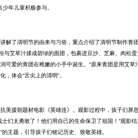
余名少年儿童积极参与。
解了清明节的由来与习俗，重点介绍了清明节制作青团
米粉与艾草汁揉成碧绿的面团，包裹进豆沙、芝麻、肉松
润可爱的青团在稚嫩的小手中诞生。“原来青团是用艾草汁
化，体会“舌尖上的清明”。
美援朝题材电影《英雄连》。观影过程中，孩子们屏息
战士们太勇敢了！他们用自己的生命保卫了祖国！”观影
烈”的主题，引导孩子们铭记历史、致敬英雄。