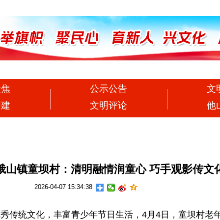
聚焦
公示公告
文
创建
文明评论
他
峨山镇童坝村：清明融情润童心 巧手观影传文
2026-04-07 15:34:38
统文化，丰富青少年节日生活，4月4日，童坝村老年学