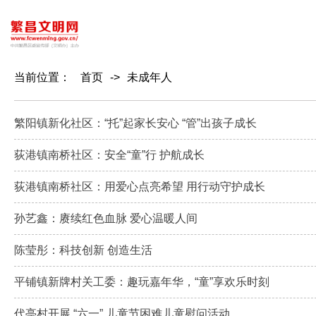
当前位置：
首页
->
未成年人
繁阳镇新化社区：“托”起家长安心 “管”出孩子成长
荻港镇南桥社区：安全“童”行 护航成长
荻港镇南桥社区：用爱心点亮希望 用行动守护成长
孙艺鑫：赓续红色血脉 爱心温暖人间
陈莹彤：科技创新 创造生活
平铺镇新牌村关工委：趣玩嘉年华，“童”享欢乐时刻
代亭村开展 “六一” 儿童节困难儿童慰问活动