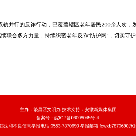
双轨并行的反诈行动，已覆盖辖区老年居民200余人次，
继续联合多方力量，持续织密老年反诈“防护网”，切实守护
主办：繁昌区文明办 技术支持：安徽新媒体集团
备案号：
皖ICP备06008045号-4
法和不良信息举报电话:0553-7870690 举报邮箱:fcwxb7870690@16