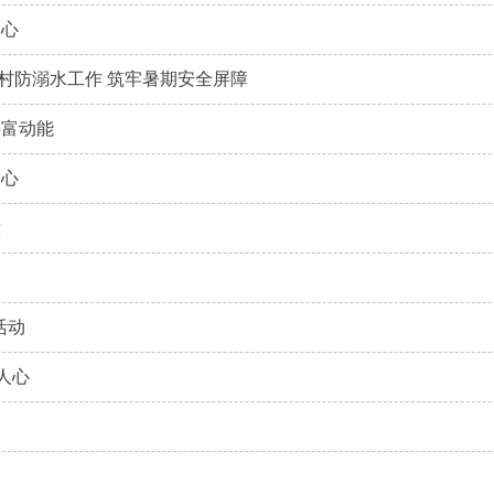
民心
村防溺水工作 筑牢暑期安全屏障
共富动能
民心
意
活动
人心