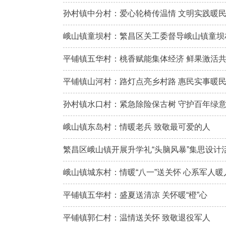
孙村镇中分村：爱心轮椅传温情 文明实践暖
峨山镇童坝村：繁昌区关工委督导峨山镇童坝
平铺镇五华村：桃香赋能集体经济 鲜果激活
平铺镇山河村：路灯点亮乡村路 惠民实事暖
孙村镇水口村：紧急除险保古树 守护百年绿
峨山镇东岛村：情暖老兵 致敬最可爱的人
繁昌区峨山镇开展升学礼“头脑风暴”集思设计
峨山镇城东村：情暖“八一”送关怀 心系军人暖
平铺镇五华村：盛夏送清凉 关怀暖“橙”心
平铺镇郭仁村：温情送关怀 致敬退役军人