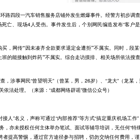
南三环路四段一汽车销售服务店铺外发生燃爆事件。经警方初步调
死亡、现场4人受伤。事件发生后，个别网民编造发布“客户是
购买，
网传“因未凑齐全款要求退定金遭拒”不属实。
同时，段某
上班的能接触到炸药”不属实。
综合走访摸排、相关场所依法搜
涉事网民“曾望明天”（曾某，男，26岁）、“龙大”（龙某，
关依法处理。（来源：“成都网络辟谣”微信公众号）
对接人”名义，声称可通过“内部推荐”等方式“搞定重庆机场工
务，亦未授权任何主体举办笔试、面试等辅导培训，无任何“特殊
聘者提高警惕，通过官方途径参与招聘，切勿交纳任何费用，谨防