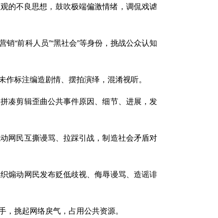
价值观的不良思想，鼓吹极端偏激情绪，调侃戏谑
销“前科人员”“黑社会”等身份，挑战公众认知
未作标注编造剧情、摆拍演绎，混淆视听。
，拼凑剪辑歪曲公共事件原因、细节、进展，发
挑动网民互撕谩骂、拉踩引战，制造社会矛盾对
组织煽动网民发布贬低歧视、侮辱谩骂、造谣诽
手，挑起网络戾气，占用公共资源。