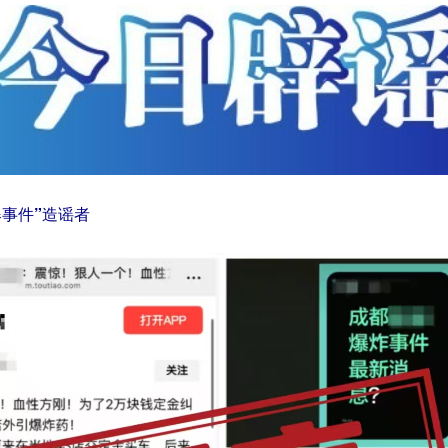
爆事件”造谣者