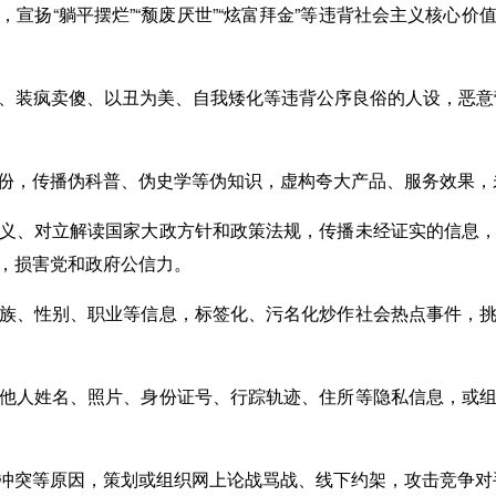
，宣扬“躺平摆烂”“颓废厌世”“炫富拜金”等违背社会主义核心
、装疯卖傻、以丑为美、自我矮化等违背公序良俗的人设，恶意营
份，传播伪科普、伪史学等伪知识，虚构夸大产品、服务效果，
义、对立解读国家大政方针和政策法规，传播未经证实的信息
，损害党和政府公信力。
族、性别、职业等信息，标签化、污名化炒作社会热点事件，
他人姓名、照片、身份证号、行踪轨迹、住所等隐私信息，或
冲突等原因，策划或组织网上论战骂战、线下约架，攻击竞争对