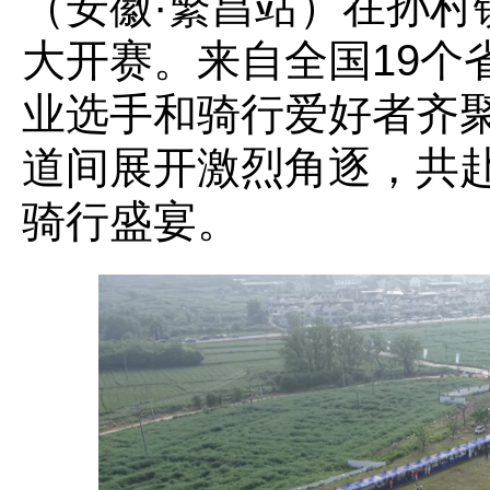
（安徽·繁昌站）在孙村
大开赛。来自全国19个省
业选手和骑行爱好者齐
道间展开激烈角逐，共
骑行盛宴。