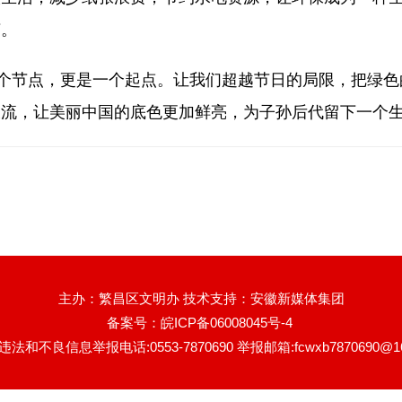
节。
个节点，更是一个起点。让我们超越节日的局限，把绿色
长流，让美丽中国的底色更加鲜亮，为子孙后代留下一个
主办：繁昌区文明办 技术支持：安徽新媒体集团
备案号：
皖ICP备06008045号-4
法和不良信息举报电话:0553-7870690 举报邮箱:fcwxb7870690@16