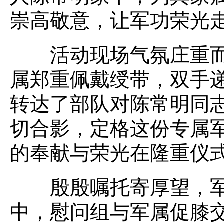
崇高敬意，让军功荣光
活动现场气氛庄重而
属郑重佩戴绶带，双手
转达了部队对陈常明同
切合影，定格这份专属
的奉献与荣光在隆重仪
殷殷嘱托寄厚望，军
中，慰问组与军属促膝