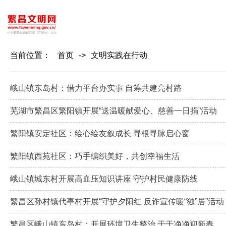
当前位置：
首页
->
文明实践在行动
峨山镇东岛村：借力平台办实事 自筹共建亮村路
芜湖市繁昌区繁阳镇开展“送温暖献爱心、慈善一日捐”活动
繁阳镇安定社区：绘心绘友叙成长 寻根寻脉启心窗
繁阳镇西苑社区：巧手编织美好，共创幸福生活
峨山镇城东村开展高血压知识讲座 守护村民健康防线
繁昌区孙村镇代亭村开展“守护夕阳红 反诈宣传暖“独”居”活动
繁昌区峨山镇东岛村：开展环境卫生整治 干干净净迎新春