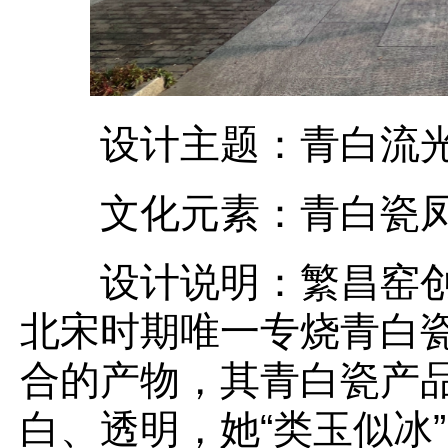
设计主题：青白流光
文化元素：青白瓷凤
设计说明：繁昌窑创烧
北宋时期唯一专烧青白
合的产物，其青白瓷产
白、透明，她“类玉似冰