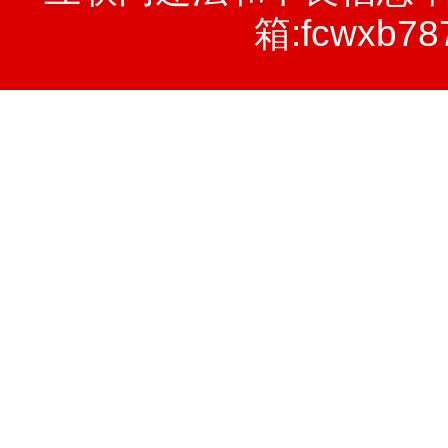
箱:fcwxb78