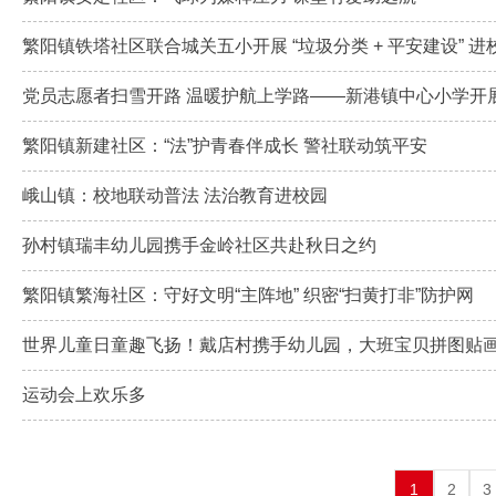
繁阳镇铁塔社区联合城关五小开展 “垃圾分类 + 平安建设” 
党员志愿者扫雪开路 温暖护航上学路——新港镇中心小学开
繁阳镇新建社区：“法”护青春伴成长 警社联动筑平安
峨山镇：校地联动普法 法治教育进校园
孙村镇瑞丰幼儿园携手金岭社区共赴秋日之约
繁阳镇繁海社区：守好文明“主阵地” 织密“扫黄打非”防护网
世界儿童日童趣飞扬！戴店村携手幼儿园，大班宝贝拼图贴
运动会上欢乐多
1
2
3