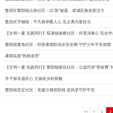
繁昌区繁阳镇云路社区：以“新”破题，老城区焕发新活力
繁昌区平铺镇：平凡善举暖人心 见义勇为显担当
【文明一夏·实践同行】荻港镇南桥社区：科普润童心 安全伴
繁阳镇繁海社区：织密暑期防溺水安全网 守护少年平安假期
暑期实践“热辣滚烫”
【文明一夏·实践同行】繁阳镇新化社区：公益托管“零收费” 特
学子探非遗匠心 文旅绘乡村新貌
繁阳镇安定社区：党建引领筑防线 逆风坚守护平安
<<
<
1
2